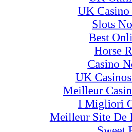
UK Casino
Slots N
Best Onl
Horse R
Casino N
UK Casinos
Meilleur Casi
I Migliori
Meilleur Site De 
Sweet 