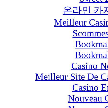
온라인 카
Meilleur Casi
Scommes
Bookma
Bookma
Casino N
Meilleur Site De 
Casino E
Nouveau C