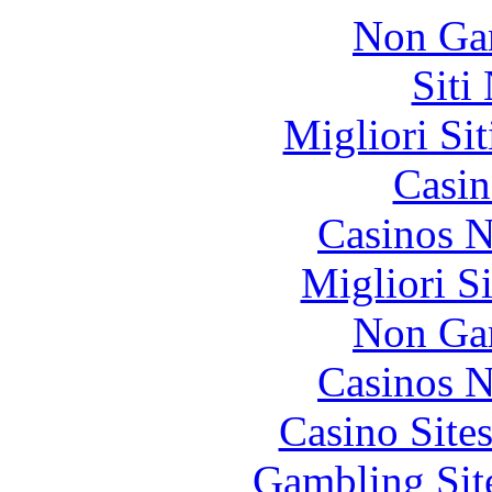
Non Ga
Siti
Migliori Si
Casin
Casinos 
Migliori S
Non Ga
Casinos 
Casino Site
Gambling Sit