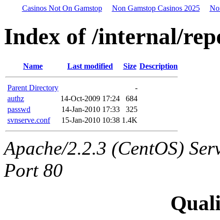
Casinos Not On Gamstop
Non Gamstop Casinos 2025
No
Index of /internal/rep
Name
Last modified
Size
Description
Parent Directory
-
authz
14-Oct-2009 17:24
684
passwd
14-Jan-2010 17:33
325
svnserve.conf
15-Jan-2010 10:38
1.4K
Apache/2.2.3 (CentOS) Ser
Port 80
Quali