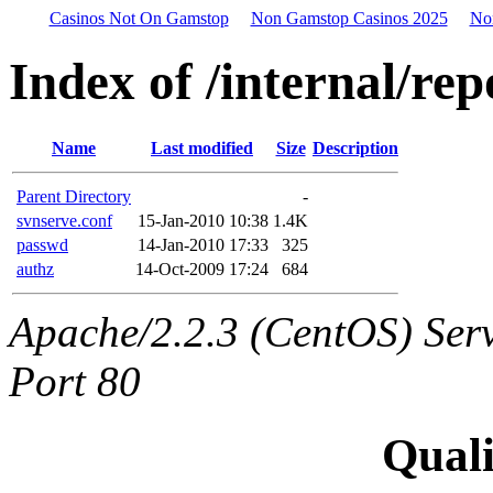
Casinos Not On Gamstop
Non Gamstop Casinos 2025
No
Index of /internal/rep
Name
Last modified
Size
Description
Parent Directory
-
svnserve.conf
15-Jan-2010 10:38
1.4K
passwd
14-Jan-2010 17:33
325
authz
14-Oct-2009 17:24
684
Apache/2.2.3 (CentOS) Ser
Port 80
Quali